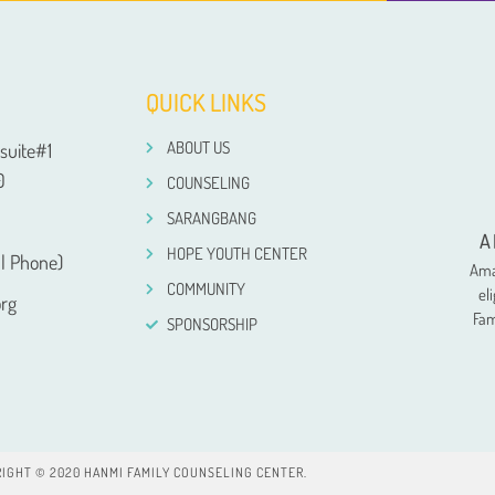
QUICK LINKS
ABOUT US
suite#1
0
COUNSELING
SARANGBANG
A
HOPE YOUTH CENTER
l Phone)
Ama
COMMUNITY
el
rg
Fam
SPONSORSHIP
IGHT © 2020 HANMI FAMILY COUNSELING CENTER.