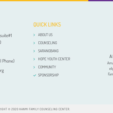
QUICK LINKS
ABOUT US
suite#1
0
COUNSELING
SARANGBANG
A
HOPE YOUTH CENTER
l Phone)
Ama
COMMUNITY
el
rg
Fam
SPONSORSHIP
IGHT © 2020 HANMI FAMILY COUNSELING CENTER.