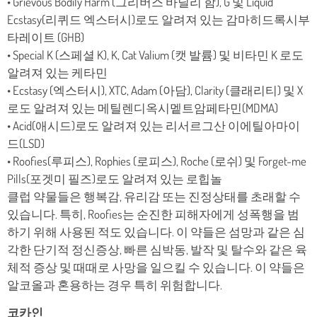
• Grievous Bodily Harm (그리버스 바딜리 함), G 및 Liquid
Ecstasy(리퀴드 엑스터시)로도 알려져 있는 감마­히드록시부
타레이트 (GHB)
• Special K (스페셜 K), K, Cat Valium (캣 발륨) 및 비타민 K 로도
알려져 있는 케타민
• Ecstasy (엑스터시), XTC, Adam (아담), Clarity (클래리티) 및 X
로도 알려져 있는 메틸렌디옥시멭트암페타민(MDMA)
• Acid(애시드)로도 알려져 있는 리서르그산 이에틸아마이
드(LSD)
• Roofies(루피스), Rophies (로피스), Roche (로쉬) 및 Forget-me
Pills(포겟미 필즈)로도 알려져 있는 로힙놀
클럽 약물들은 행복감, 유리감 또는 진정상태를 초래할 수
있습니다. 특히, Roofies는 순진한 피해자에게 성폭행을 범
하기 위해 사용된 적도 있습니다. 이 약들은 섬망과 같은 심
각한 단기적 정신증상, 빠른 심박동, 발작 및 탈수와 같은 육
체적 증상 및 때때로 사망을 일으킬 수 있습니다. 이 약들은
알코올과 혼용하는 경우 특히 위험합니다.
코카인