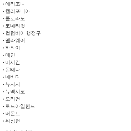
• 애리조나
• 캘리포니아
• 콜로라도
• 코네티컷
• 컬럼비아 행정구
• 델라웨어
• 하와이
• 메인
• 미시간
• 몬태나
• 네바다
• 뉴저지
• 뉴멕시코
• 오리건
• 로드아일랜드
• 버몬트
• 워싱턴