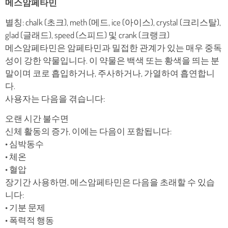
메스암페타민
별칭: chalk (초크), meth (메드, ice (아이스), crystal (크리스탈),
glad (글래드), speed (스피드) 및 crank (크랭크)
메스암페타민은 암페타민과 밀접한 관계가 있는 매우 중독
성이 강한 약물입니다. 이 약물은 백색 또는 황색을 띄는 분
말이며 코로 흡입하거나, 주사하거나, 가열하여 흡연합니
다.
사용자는 다음을 겪습니다:
오랜 시간 불수면
신체 활동의 증가, 이에는 다음이 포함됩니다:
• 심박동수
• 체온
• 혈압
장기간 사용하면, 메스암페타민은 다음을 초래할 수 있습
니다:
• 기분 문제
• 폭력적 행동